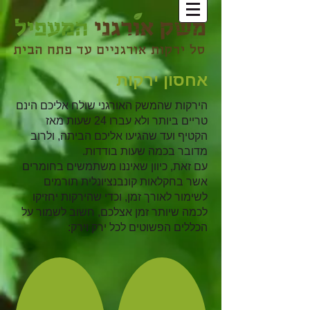
אחסון ירקות
הירקות שהמשק האורגני שולח אליכם הינם
טריים ביותר ולא עברו 24 שעות מאז
הקטיף ועד שהגיעו אליכם הביתה, ולרוב
מדובר בכמה שעות בודדות.
עם זאת, כיוון שאיננו משתמשים בחומרים
אשר בחקלאות קונבנציונלית תורמים
לשימור לאורך זמן, וכדי שהירקות יחזיקו
לכמה שיותר זמן אצלכם, חשוב לשמור על
הכללים הפשוטים לכל ירק וירק: